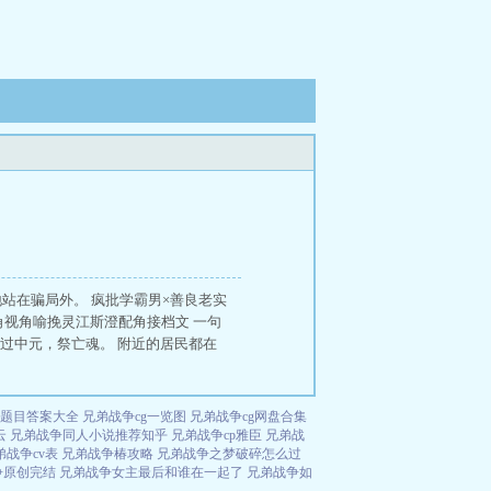
站在骗局外。 疯批学霸男×善良老实
主角视角喻挽灵江斯澄配角接档文 一句
，过中元，祭亡魂。 附近的居民都在
题目答案大全
兄弟战争cg一览图
兄弟战争cg网盘合集
云
兄弟战争同人小说推荐知乎
兄弟战争cp雅臣
兄弟战
弟战争cv表
兄弟战争椿攻略
兄弟战争之梦破碎怎么过
争原创完结
兄弟战争女主最后和谁在一起了
兄弟战争如