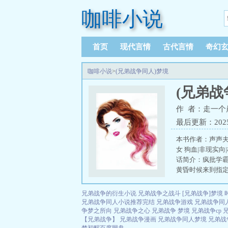
咖啡小说
首页
现代言情
古代言情
奇幻
咖啡小说
>
(兄弟战争同人)梦境
(兄弟战
作 者：走一个
最后更新：2025-0
本书作者：声声夫
女 狗血|非现实
话简介：疯批学霸
黄昏时候来到指定的
兄弟战争的衍生小说
兄弟战争之战斗
[兄弟战争]梦境
兄弟战争同人小说推荐完结
兄弟战争游戏
兄弟战争同
争梦之所向
兄弟战争之心
兄弟战争 梦境
兄弟战争cp
【兄弟战争】
兄弟战争漫画
兄弟战争同人梦境
兄弟战