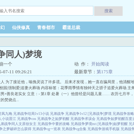
搜索
玄幻
仙侠修真
青春都市
霸道总裁
争同人)梦境
崩一个
动 作：
开始阅读
7-11 09:26:21
最新章节：
第175章
人 为了接近他，喻挽灵说了许多谎。 后来才发现，她一直在骗局里，他清醒地
向|校园|强制爱|追妻火葬场 内容标签：花季雨季情有独钟天之骄子追爱火葬场 
男×善良老实女 立意：- 第1章 处暑（一）他曾经是问题儿童…… 农历七月半
焚烧点...
 时凤九晚
兄弟战争结局1v13小说
兄弟战争
兄弟战争1v12
[兄弟战争]梦境
兄弟战争攻略
人小说晋江
兄弟战争cos
兄弟战争之如梦初醒
兄弟战争求误会
兄弟战争如梦初醒百度
兄弟战争同人文原创女主
兄弟战争中要的攻略
兄弟战争梦境txt
(兄弟战争)如梦初醒
兄
争之梦破碎怎么获得
兄弟战争cg一览表
兄弟战争cg合集
兄弟战争游戏手机版
兄弟战