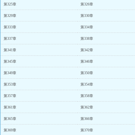
第325章
第326章
第329章
第330章
第333章
第334章
第337章
第338章
第341章
第342章
第345章
第346章
第349章
第350章
第353章
第354章
第357章
第358章
第361章
第362章
第365章
第366章
第369章
第370章