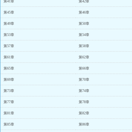
第41章
第42章
第45章
第46章
第49章
第50章
第53章
第54章
第57章
第58章
第61章
第62章
第65章
第66章
第69章
第70章
第73章
第74章
第77章
第78章
第81章
第82章
第85章
第86章