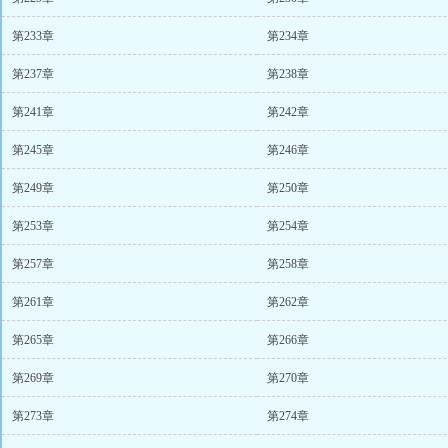
第233章
第234章
第237章
第238章
第241章
第242章
第245章
第246章
第249章
第250章
第253章
第254章
第257章
第258章
第261章
第262章
第265章
第266章
第269章
第270章
第273章
第274章