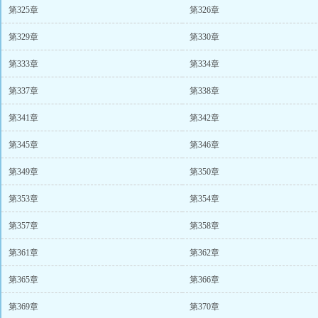
第325章
第326章
第329章
第330章
第333章
第334章
第337章
第338章
第341章
第342章
第345章
第346章
第349章
第350章
第353章
第354章
第357章
第358章
第361章
第362章
第365章
第366章
第369章
第370章