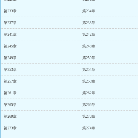
第233章
第234章
第237章
第238章
第241章
第242章
第245章
第246章
第249章
第250章
第253章
第254章
第257章
第258章
第261章
第262章
第265章
第266章
第269章
第270章
第273章
第274章