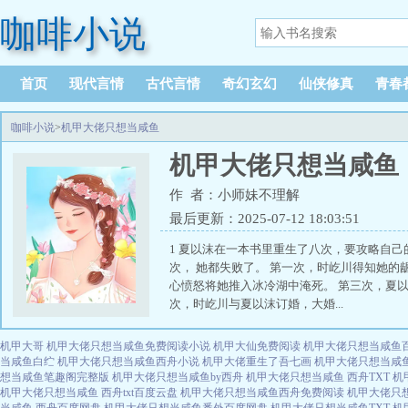
咖啡小说
首页
现代言情
古代言情
奇幻玄幻
仙侠修真
青春
咖啡小说
>
机甲大佬只想当咸鱼
机甲大佬只想当咸鱼
作 者：小师妹不理解
最后更新：2025-07-12 18:03:51
1 夏以沫在一本书里重生了八次，要攻略自己
次， 她都失败了。 第一次，时屹川得知她
心愤怒将她推入冰冷湖中淹死。 第三次，夏以沫
次，时屹川与夏以沫订婚，大婚...
机甲大哥
机甲大佬只想当咸鱼免费阅读小说
机甲大仙免费阅读
机甲大佬只想当咸鱼
当咸鱼白纻
机甲大佬只想当咸鱼西舟小说
机甲大佬重生了吾七画
机甲大佬只想当咸鱼
想当咸鱼笔趣阁完整版
机甲大佬只想当咸鱼by西舟
机甲大佬只想当咸鱼 西舟TXT
机
机甲大佬只想当咸鱼 西舟txt百度云盘
机甲大佬只想当咸鱼西舟免费阅读
机甲大佬只