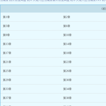
当咸鱼 西舟百度网盘
机甲大佬只想当咸鱼番外百度网盘
机甲大佬只想当咸鱼TXT
机
《机
第1章
第2章
第5章
第6章
第9章
第10章
第13章
第14章
第17章
第18章
第21章
第22章
第25章
第26章
第29章
第30章
第33章
第34章
第37章
第38章