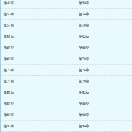
第49章
第50章
第53章
第54章
第57章
第58章
第61章
第62章
第65章
第66章
第69章
第70章
第73章
第74章
第77章
第78章
第81章
第82章
第85章
第86章
第89章
第90章
第93章
第94章