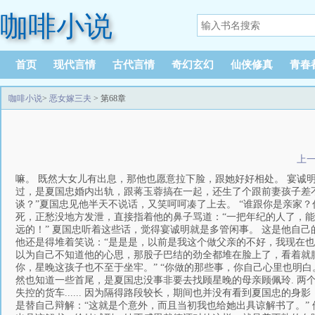
咖啡小说
首页
现代言情
古代言情
奇幻玄幻
仙侠修真
青春
咖啡小说
>
恶女嫁三夫
> 第68章
上
嘛。 既然大女儿有出息，那他也愿意拉下脸，跟她好好相处。 宴诚
过，是夏国忠婚内出轨，跟蒋玉蓉搞在一起，还生了个跟前妻孩子差不
谈？”夏国忠见他半天不说话，又笑呵呵凑了上去。 “谁跟你是亲家
死，正愁没地方发泄，直接指着他的鼻子骂道：“一把年纪的人了，能
远的！” 夏国忠听着这些话，觉得宴诚明就是多管闲事。 这是他自
他还是得堆着笑说：“是是是，以前是我这个做父亲的不好，我现在也知
以为自己不知道他的心思，那股子巴结的劲全都堆在脸上了，看着就
你，星晚这孩子也不至于坐牢。” “你做的那些事，你自己心里也明白
然也知道一些首尾，是夏国忠没事非要去找顾星晚的母亲顾佩玲. 两
失控的货车...... 因为隔得路段较长，期间也并没有看到夏国忠的
是替自己辩解：“这就是个意外，而且当初我也给她出具谅解书了。”