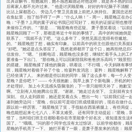
出具谅解书，给她减刑，她不感恩戴德还对他这样，就是养不熟的白
后蒋家人都不允许过来。” 他是讨厌顾星晚，好好的年纪脑子不清醒
比沾上屎都恶心。 旁边几个警卫员直接上前把人挟持住。 夏国忠还
在鱼缸里，拍了拍手哼了一声：“什么人呐！” - 周一，顾星晚正在办
晚：“子墨？上周的案子诉讼书我已经写好了，相关的证据证明也整理
来催你工作的。” “那是......”顾星晚有些迟疑。 萧子墨笑着说
顾星晚回顾了一下，那都是将近十年前的事情了。 高中的时候她倒
联系了。 “我就不去了吧。”这么多年了，突然见面总觉得有些尴尬
的。” 顾星晚想了想，确实有印象。 以前高中的班主任跟他们关系
“好吧。”她还是点头答应了。 既然老师都开了这个口，她再拒绝总
信发你。” “嗯。” 挂断电话，顾星晚也没多想，继续忙着手头上的工
要准备一下出门。 “那你晚上可以回家陪我和爸爸拼乐高吗？”顾景
的搭建。 顾星晚揉了揉他的脑袋，哄着说：“不行哦，今天妈咪有事情
班，顾星晚对着镜子补了个妆，给宴矜发消息： 宴矜： 顾星晚解释了
已经坐满了人。 来的都是些以前的同学，隔了这么多年，每一个人变
星晚？是你吧？” ------ 今天很抱歉，我早上换了个新电脑，开
才处理好。 加上今天流感头昏脑涨的，下一章只能明天补了，抱歉宝子们
啊。”立刻有人给她腾出位置。 “谢谢。”她走过去坐下。 立刻就有
深刻。 但人走到跟前，她还是笑着点头，憋出一句：“以前我们还一起
凑到她旁边问：“星晚，你以前可是咱们班成绩最好的，现在在做什么？
跟以前一样厉害。” 顾星晚笑了笑，手指贴在西装裤腿上，有些局促
晚也能想起来七七八八，不算太难受。 还有同学主动提起：“星晚，我
惜了，当时咱们班主任都盼着你在市里能拿个好名次，谁知道发生这样的
国了。” “哦哦。”问的那个同学也没有太过惊讶。 以前学校都传，
星晚的手机亮了一下。 她打开看了一眼，是萧子墨发来的消息： 顾