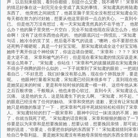
声，以后别来烦我，看到你都烦，别提什么父爱，我不稀罕！’ 宋章
的猜忌好像在这一刻完完全全变成了真实的事情。 宋知鸢真的将陆
东西了。 他突然之间就慌了，他甚至脑子里完全没有想过宋知鸢会
每天都在努力的讨好她，想要从他这里获得一点点的关心。 一直到
已。 但是他万万没有想过，有一天宋知鸢竟然真的不在乎他了。 他
么办？他的脑子里突然一片空白，完全不知道他现在应该怎么办，他
命啊！ 没有了这些东西他会死的。 他的眼底闪过一阵慌乱，“宋知
句话，她冷冷的笑了笑，然后毫不客气的说道，“噢哟，你不要那些东
还死鸭子嘴硬呢，真是一个好宝宝呢。 那宋知鸢就成全这个好宝宝咯
她终于离开你这个神经病了，你这边请自便呢。” 宋章和：？？？ 
是大逆不道。 宋章和被气的不行，但是现在看宋知鸢的情况应该是
有这么简单了。 “宋知鸢，你站住！”宋章和气的拔腿就跟在宋知鸢
不得步子倒腾的跟什么似的，一下子就窜到了宋知鸢的眼前，一把就拽
着自己，“不好意思，我们好像没有那么熟，现在你个肺我放开，要是
呢。， 他眼神打量着宋知鸢，宋知鸢已经回来很多年了，直到现在他
是她笑起来的时候，更是和年轻时候的陆鸢一模一样。 这些年他从来
之后百般求饶，千般顺从，他也未曾心软过。 直到今天，宋知鸢这
沉痛。 这是他的女儿，这是陆鸢生下的女儿啊。 “宋知鸢，对不起
的眼底已经没有了任何的触动。 宋章和突然的·道歉，更没有让宋知
她只是稍微的叛逆了一下·，把宋章和气得半死就轻轻松松得到了宋章
人。 宋知鸢轻轻的扫了一眼宋章和，眼神中闪过一抹淡淡的不屑，
了，你就当我死了吧。” 宋知鸢的话音刚落，宋章和狠狠的颤动了一
你要是以为宋章和是想要挽留她，想要认错，想要挽回亲情，那可就大
燎的说道，“你要走，你要把你妈妈的东西留下！” 宋知鸢就猜到宋
给自己争取利益。 要是她宋知鸢没有将她母亲留给他的东西全部拿