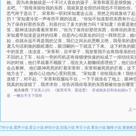
她。 因为本身她就是一个不讨人喜欢的孩子，宋章和甚至是很恨她，
去吧。” “我母亲留给我的东西，我就算是全部扔掉我也不可能给你
恶气终于是出了。 宋章和一听到宋知鸢这么说，突然之间就激动了起
扔？”宋知鸢冷笑一声有些不屑的说道。 “你知不知道那些东西有什
为了保存好那些东西，到底付出了多大的努力吗？宋知鸢！你要是敢把
笑，眼神淡淡的看着宋章和，“你为了保存好那些东西，你将你的亲生
宋知鸢早知道是这样的结果，但是内心却莫名的闪过一阵阵悲凉，她
始，你就永远不再是我的父亲，我们之间从此恩断义绝，我母亲的遗物
鸢几句话刺激的眼眶通红，眼泪唰的一下就流了下来。 这下鳄鱼的眼
中的笑意，淡淡道，“宋章和，后半辈子，我发誓我不会将我母亲的任
不回的上了车，站在一旁的司机还有保镖便快速的站成了一排结结实
叫的时候，他们早就看不顺眼了，现在夫人都懒得搭理他了，他们自
会点拳脚。 他们眼神死死的盯着宋章和，宋章和被死死的拦着，这下
地方去了。 她存心让他内心受到煎熬。 “宋知鸢！你给我出来！我
道错了，对不起。” 宋章和双腿站不住，一下子就坐在了地上，眼神
我真的知道错了，我求求你，你告诉我你母亲的东西都被你放在哪里
相关推荐:
下弦美人(H)
《腹黑哥哥。霸道爱》
穿成炮灰后和灰姑娘he了
屋
一幡在手天下我有
上
700小说
霜序小说
星尘小说
碎珀小说
旧笺小说
帝王小说
雾岛小说
咖啡小说
漫漫推