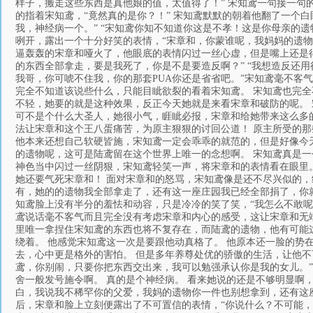
样子，搬走这些东西是真他娘的值，太值得了！” 宋知鸢一句接一
的指着宋知鸢，“竟然真的是你？！” 宋知鸢默默的朝着他翻了一个
我，神经病一个。” “宋知鸢你知不知道你这是不孝！这是你母亲的
咧开，露出一个十分好笑的表情，“宋章和，你蒙谁呢，我妈妈的遗物跟
逼轰轰的宋章和哑火了，他眼底的表情闪过一丝心虚，但是嘴上还是
的东西全部拿走，要是我死了，你是不是要造反啊？” “我想造反还
我哥，你可唬不住我，你的那套PUA你还是省省吧。”宋知鸢毫不客
完全不知道该说些什么，只能目眦欲裂的看着宋知鸢。 宋知鸢也完
不轻，她要的就是这种效果，反正今天她就是来看宋章和破防的呢。 
可不是个什么大圣人，她很小气，睚眦必报，宋章和给她带来这么多
法让宋章和这个王八蛋痛苦，为原主狠狠的讨回公道！ 原主所受的那
他本来还想自己软硬皆施，宋知鸢一定会乖乖的就范的，但是好像今
的遗物呢，这可是陆鸢留在这个世界上唯一的念想啊。 宋知鸢真是一
神色当中闪过一丝阴狠，宋知鸢轻笑一声，将宋章和的表情看在眼里
她还要气死宋章和！ 面对宋章和的怒骂，宋知鸢像是还不尽兴似的
有，她的的遗物我全部拿走了，还有这一座庄园我已经全部捐了，你就
知鸢脸上没有半分的羞怯和动容，只是冷冷的笑了笑，“我怎么不敢呢？
鸢说话毫不客气而且完全没有考虑宋章和内心的感受，这让宋章和无端
里唯一拿捏住宋知鸢的东西也将不复存在，而陆鸢的遗物，他有可能
绕着。 他感觉宋知鸢这一次是要跟他动真格了。 他原本还一脸的势
去，心中更是格外的害怕。 但是多年养尊处优的骄傲的生活，让他
鸢，你别闹，只要你把东西交出来，我可以勉强承认你是我的女儿。”
舍一般发号施令啊。 真的是个神经病。 看来她说的还是不够明显啊
白，我说我不稀罕你的父爱，我妈的遗物你一件也别想拿到，还有这
后，宋章和脸上立刻便露出了不可置信的表情，“你说什么？不可能，