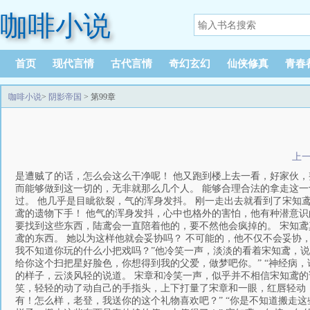
咖啡小说
首页
现代言情
古代言情
奇幻玄幻
仙侠修真
青春
咖啡小说
>
阴影帝国
> 第99章
上
是遭贼了的话，怎么会这么干净呢！ 他又跑到楼上去一看，好家伙，
而能够做到这一切的，无非就那么几个人。 能够合理合法的拿走这一
过。 他几乎是目眦欲裂，气的浑身发抖。 刚一走出去就看到了宋知
鸢的遗物下手！ 他气的浑身发抖，心中也格外的害怕，他有种潜意识
要找到这些东西，陆鸢会一直陪着他的，要不然他会疯掉的。 宋知
鸢的东西。 她以为这样他就会妥协吗？ 不可能的，他不仅不会妥协
我不知道你玩的什么小把戏吗？”他冷笑一声，淡淡的看着宋知鸢，
给你这个扫把星好脸色，你想得到我的父爱，做梦吧你。” “神经病
的样子，云淡风轻的说道。 宋章和冷笑一声，似乎并不相信宋知鸢的
笑，轻轻的动了动自己的手指头，上下打量了宋章和一眼，红唇轻动，
有！怎么样，老登，我送你的这个礼物喜欢吧？” “你是不知道搬走