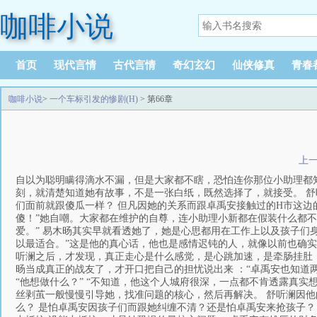
咖啡小说
首页
现代言情
古代言情
奇幻玄幻
仙侠修真
青春
咖啡小说
>
一个车标引发的惨剧(H)
> 第66章
上
自以为聪明瞒得滴水不漏，但是大家都不瞎，恐怕连你那位小助理都知道你跟卓远科技那位卓总的关系。”易木旸说这话时很真诚也很坦荡，选择听澜的那一刻，就清楚知道她有故事，不是一张白纸，既然选择了，就接受。 舒听澜脸一白，一时不知该说什么了，所以到头来，最傻的是自己了？各种藏着掖着，在他们面前就跟傻瓜一样？ 但凡因她的关系而跟卓禹安接触过的H市这边的朋友，应该都看出来了？有些尴尬，但同时又松了口气，心理的负担就减少了。 “我好傻！”她自嘲。大家都在维护的自尊，连小助理小新都在假装什么都不知道维护她，只有她一个人在自以为是。 易木旸伸手牵住她的手说：“是够傻！傻得可爱。” 易木旸其实早就看透她了，她是心思都用在工作上以及孩子们身上了，对感情的事情比别人迟钝很多，甚至有些一根筋，所以说， “咱俩是半斤八两，所以最适合。”这是他的真心话，他也是感情迟钝的人，就像以前也确实谈过不少女朋友，身边女孩来来往往，他以为自己是走心的，不单单只是走肾，后来遇到听澜之后，才发现，真正走心是什么感觉，是心跳加速，是牵肠挂肚，是可以包容一切、也可以放弃一切。 舒听澜被他逗笑了，一扫之前所有的阴霾，把易木旸当成真正的战友了，才开口把自己的担忧说出来 ：“卓禹安也知道两位小朋友们的存在。” 易木旸好像没有太意外，因为以卓禹安的能力，不可能查不到的。 “他想做什么？” “不知道，他这个人城府很深，一点都不肯透露真实想法。”这是舒听澜最无力的地方，让她有力无处使。 “听澜，那你在害怕什么？”易木旸抽丝剥茧一般慢慢引导她，找准问题的核心，然后再解决。 舒听澜因他的问题，也屏蔽掉所有外在的影响，认真倾听自己内心真实的声音，对，她最害怕的是什么？ 是怕卓禹安因孩子们而跟她纠缠不清？还是怕卓禹安来抢孩子？ 再往深一层想，真正的恐惧是 “怕他跟我抢孩子们，而我没有能力抵抗。” 第332章：没能力抵抗 没能力抵抗，才是她恐惧的最核心问题。 卓禹安有雄厚的财务资本以及家庭背景，真要走到那一步，不过是以卵击石。只是她唯一希望的是，他还念旧情，不会真来跟她抢。 易木旸认真听完她的话，进而问道 ：“听澜，你是律师，从你专业的角度来讲，他的胜算大吗？” “有时候，法律并不能做到完全的、真正的公平。”这是无可奈何的。 “那如果我们结婚组建一个新的家庭呢，并且承诺不再生育的话，有胜算吗？”易木旸不是开玩笑也不是随口说的，他觉得这是最好的解决办法。 孩子们从小是随妈妈一起生活的，再给孩子们一个完整的、衣食无忧的家，无论从情感上，还是从物质基础上，法院都无法剥夺她的权利，至少比单亲妈妈抚养两个孩子要有胜算一些。 舒听澜很感动，不单是他主动提出组建家庭的办法，而是他说的，可以承诺不再生育，视两位小朋友为亲生孩子。 要有多爱，才肯真心做这样的承诺？毕竟他是独生子。 她摇头，还是一惯的原则，如果组建家庭，一定是单纯的想彼此共度余生，绝不是利用的关系，她已够对不起他了。 易木旸也知她不会马上答应，也不逼她 “你好好想想，我随时配合。”特意用配合两个字，不提感情，减少她的愧疚感。 去医院看完易木旸后，回律所安心工作，直到下班后，再去接小朋友们。车停在幼儿园外场外的马路时，蓦然看到一辆熟悉的车停在马路对面，那是上午在机场时，来接卓禹安的车。她的心倏然转冷，尤其看到那辆车的驾驶座摇下车窗，戴着墨镜的卓禹安胳膊撑着窗户看向她。 因为戴着墨镜，看不清他真实的表情，只是从紧抿着的双唇中可以看出他情绪不佳。 舒听澜给他一个警告的眼神，示意他不要出现在小朋友们的面前，他似乎挑了挑眉并未理会她，甚至带着挑衅的意思，把舒听澜给激怒了，尤其是他明目张胆到幼儿园来，让她无法忍受。 她看一眼时间，还有十几分钟才接孩子们，所以朝对面马路走去。 卓禹安始终保持着一个动作与表情看她走过来，看她换了一套衣服，但还是千篇一律的衬衫短裙高跟鞋，只是这件衬衫的领口比早晨在飞机的那件低一些，露出好看的锁骨与若隐若现的胸部，牵动着他的那根弦，因为戴着墨镜，所以肆无忌惮地看着她，从上到下，目光定在她纤细的腰间，不期然就想起昨晚在氤氲的浴室里，她的样子。 嗯，他想，他昨晚还是太绅士了。 舒听澜站在他的车前，怒视着他 ：“你来做什么？” “什么也不做，远远看一眼他们也不行吗？” “不行，你赶紧走。” “听澜，你会不会太残忍了一点。” 舒听澜气得要命，人家却是淡定自若稍稍抬头看她，眼里还带着一点揶揄，看她笑话一样。 两人就这么僵持着，她低头怒视他，他稍稍抬头看着她。她的所有情绪都暴露无遗，而他戴着墨镜，什么表情都看不到。 对峙之下，每次都是她先败下阵来，在他面前完全使不出力，因为他就像是温水煮青蛙一样，不疾不徐，慢慢煮着她，让她有气无处发泄。 就像此刻，人家什么都没做，就是把车停在这里，她能做什么？ “听澜，放学时间到了。”他甚至还好心提醒她到时间了。 舒听澜心里气死了，又无可奈何，疾步走向幼儿园接孩子们。 卓禹安目送着她离开，再看她一手牵着一个孩子出来、上车，他坚硬的心布满柔情，又带着丝丝酸楚，如此美好的生活近在咫尺又远在天涯。 他来H市是来调查易木旸的，原来不屑这种行为，但是既然听澜与孩子们都很喜欢易木旸，他自然要清楚易木旸的情况，知己知彼。 易木旸的履历，说简单又复杂，说复杂又简单。 简单是家庭关系很简单，母亲是家庭主妇，父亲生意人，在H市做地产开发起家的，旗下有多家物业、商场与酒店，资金雄厚，连续十五年都被评为H市十佳企业以及最佳纳税企业，整个集团经营，至今没有任何负面新闻。 说他复杂是因为他的个人履历复杂，组建过探险队，闹出过人命，自己名下也多家公司，但都是一些俱乐部，极限挑战馆等等，与安分守己，成熟稳重的形象大相径庭。但从他的所有朋友与下属的评价，能看出是一个极有爱心，富有正义，且有担当的男人。 无论是他简单亦或是复杂的一面，都让卓禹安产生了更深的危机感，因为不可否认，这样的男人足够有吸引力。 舒听澜本来接上孩子们是打算直接回家的，结果接到刘姨的电话说幼儿园老师昨天通知要给小朋友们买白球鞋，明天园里有活动，刘姨原以为家里有白球鞋所以没去买，刚在家里找了一下，发现球鞋都小了，不合适。 舒听澜只得临时调转方向盘去商场给小朋友们买白球鞋。 商场的儿童鞋专柜，各种白球鞋琳琅满目，而且都价格不菲，舒听澜肉疼，找了两款最便宜的让小朋友们试穿。 两个小朋友并排坐在试穿凳上，又软又萌，还乖巧得不得了，妈妈让做什么就做什么，一点也不像别的孩子那么乱跳捣乱，连销售员都忍不住一直看她们，一直夸太可爱了，比电视上的童星都可爱漂亮，如果给他们拍短视频，一定能吸粉无数。 舒听澜蹲在前面正在给舒小念试穿，旁边的舒小荷脚丫子就一直晃啊晃，让妈妈快一点点，她也要试。 店里忽然安静得出奇，舒听澜只觉旁边有个阴影笼罩下来，一双熟悉的手，拎着店里最贵也是最好看的那双白球鞋并排蹲在她的旁边，轻轻握住舒小荷的脚丫子 “我帮你试。”低沉又无比轻柔的声音传来，连表情都是无比温柔的。 舒听澜浑身一僵，稍稍转头看着来人，也只能怒瞪着他，无计可施。 “谢谢叔叔！”舒小荷甜甜脆脆地感谢。 第333章：等我律师函 “喜欢吗？”卓禹安看着舒小荷目不转睛，怎么看都不够，眼里只有满溢的藏不住的欢喜。 “喜欢。”舒小荷重重地点头，这么漂亮的鞋子，当然喜欢了，比她同桌的鞋子还漂亮呢。 然后她圆溜溜的葡萄一样的漆黑双眼看着卓禹安好一会儿，语不惊人死不休地说了一句震惊全店的话 ：“叔叔，你长得跟我爸爸一模一样。” 舒听澜惊跳起来，不可思议看着舒小荷。 卓禹安看着舒小荷认真说话的样子，眼眶发热，难以控制，这是他的宝贝女儿啊。 ：“你...见过你爸爸？”声音都颤抖了。 “舒小荷，你给我闭嘴！”舒听澜大喊，都不知自己此时的表情有多恐怖，声音有多吓人。她是太震惊了，震惊于舒小荷怎么会说出这样的话来，她什么时候见过爸爸了？ 舒小荷被妈妈这么一吼，哇哇大哭起来，但舒听澜也有些失去理智了 “闭嘴，把鞋子脱了，回家。”她一把抱过舒小荷，胡乱去脱她的鞋子，舒小荷哭得更厉害了，一直妈妈不要、妈妈不要地喊着。 一旁的舒小念也害怕，扯了扯她的衣角：妈妈，妈妈。 场面乱做一团，舒听澜抱着大哭的舒小荷盯着卓禹安看，脑子里轰隆隆的，舒小荷怎么会知道卓禹安就是她爸爸？在哪里看见的？ 是不是卓禹安早有预谋，在她完全不知道的情况下，早就接触过孩子们？孩子们一哭，她的眼底也集聚起水雾 “你到底要逼我到什么时候？”她不懂，两人都已经离婚这么多年了，他为什么要这样来扰乱她平静的生活。 卓禹安看着眼前有些歇斯底里或者草木皆兵的舒听澜，心里既痛又无可奈何，他也并不知道舒小荷为什么会认出他，但，这让他前所未有的感动、是一种血脉相连的亲近，心里涌起的柔情是挡不住的，就在这一刻，他忽然决定不能再让眼下的关系继续发展，快刀斩乱麻或者长痛不如短痛，诚如陆阔所说，不舍得伤害，最后只会两败俱伤。 他看着眼前三个最亲的人，哭的哭，恨的恨，怕的怕，终于开口说了一句 ：“听澜，你等...我律师函！” 决定了，就不再彷徨，不再心软，即便看到她的脸瞬间变得惨白，他也咬牙转身离开，没再理会她。 舒听澜气到脸色惨白，浑身发抖，他怎么能跟她抢孩子，他凭什么抢，有什么资格抢？他不知道孩子们对她的重要？他这是往死了逼她。 舒听澜很多年没有这种状态了，觉得人生茫然前方一片漆黑，看不到尽头。前几年一个人时，再苦再累，但心里有希望，所以不彷徨，更不恐慌，不像现在这样，置身黑暗之中。 她不知怎么把舒小荷还有舒小念带回家的，也不知是怎么开车到的医院，就是黑暗之中，唯一有一点微弱的光指引着她往这来。 是溺水前最后一根浮木，她只能靠求生的本能牢牢抓住。 她问易木旸：“你说的话还算数吗？我们结婚。” 易木旸不知道她发生了什么，只见她急迫地抓着他的手，目光炙热甚至带着乞求问：你真的愿意娶我吗？ 易木旸点头：愿意。 “那明早我们就去领证好吗？” 到现在，她都不是很清醒，整个世界就是漆黑的，唯独易木旸这边有一丝亮光，求生的本能让她只能牢牢抓着这一束光，否则将坠入无底的深渊之中。 “可以。”易木旸就是无条件答应她的要求，甚至不问为什么。 “好，好！”她喃喃地说好。 易木旸是行动派，既然决定明早就去领证，马上想给富女士还有刘姨打电话，告知她们这个消息，并且让她们明天一早把他们各自的户口本送到民政局。 真是一刻也不耽误，反正他的伤好了一点，坐轮椅出行，有护工推着。 但是当他的电话一接通时，一旁的舒听澜忽然如梦初醒，急忙按住他的电话，没让他跟富太说这件事。 她刚才是魔怔了，也是疯了才会想要易木旸这样的帮助。 富太在电话那边一直问 ：“什么事呀，这么晚打电话？” 易木旸握着手机的手渐凉，看了看舒听澜道 ：“没事，打错了，你们早点休息。” 舒听澜就愣怔看着他，看他澄澈清明的双眼，看他阳光帅气的脸，神志渐渐清醒，