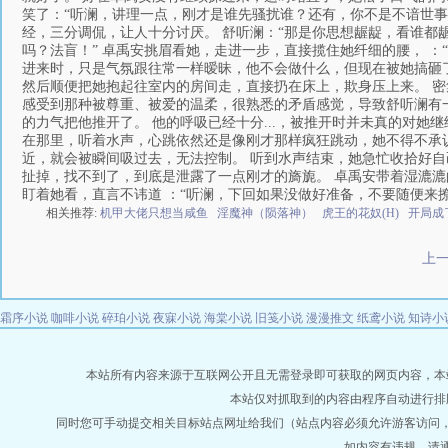
相关推荐:
机甲大佬只想当咸鱼
淫魔神（陨落神）
虎王的花奴(H)
开局成
上
霜序小说
咖啡小说
碎珀小说
夜寐小说
海棠小说
旧笺小说
漫漫推文
纸鸢小说
知诗小
本站所有内容来源于互联网公开且无需登录即可获取的网页内容，本站爬虫遵
本站仅对抓取到的内容由程序自动进行排
同时您可手动提交相关目标站点网址给我们（站点内容必须允许游客访问
如内容有违规，请